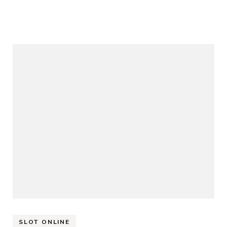
SLOT ONLINE