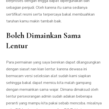
berproses dengan engga dapat dipergunakan dan
sebagian penjudi. Oleh karena itu sama sedianya
sertifikat resmi serta terpercaya bakal membuahkan
taruhan kamu makin tambah baik.
Boleh Dimainkan Sama
Lentur
Para permainan yang saya berekan dapat dilangsungkan
dengan siasat nan kian lentur. karena dewasa ini
bermacam versi seleksian alat sudah kami siapkan
sehingga bakal dapat memicu kita malah gampang
dengan memainkan sama wajar. Dimana dimaksud oleh
lentur perseorangan admin sudah adakan beberapa
peranti yang mampu kita pakai sebab mencoba. misalnya