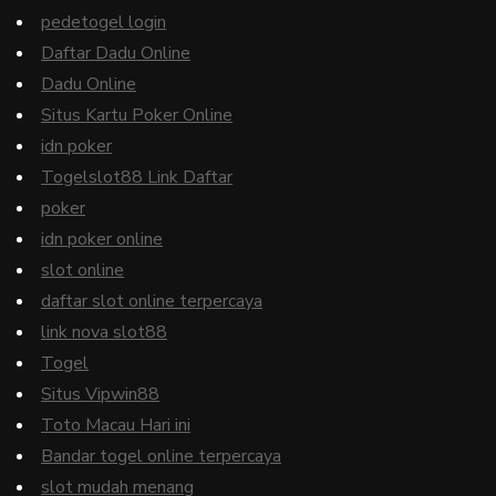
pedetogel login
Daftar Dadu Online
Dadu Online
Situs Kartu Poker Online
idn poker
Togelslot88 Link Daftar
poker
idn poker online
slot online
daftar slot online terpercaya
link nova slot88
Togel
Situs Vipwin88
Toto Macau Hari ini
Bandar togel online terpercaya
slot mudah menang