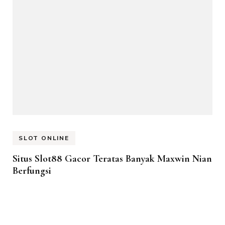
SLOT ONLINE
Situs Slot88 Gacor Teratas Banyak Maxwin Nian
Berfungsi