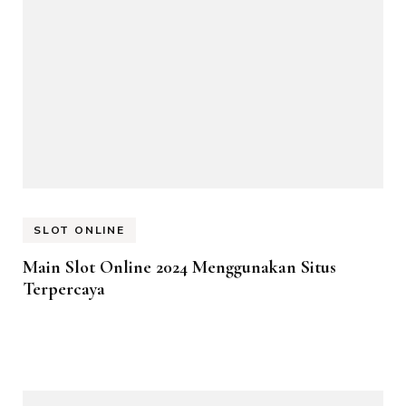
SLOT ONLINE
Main Slot Online 2024 Menggunakan Situs
Terpercaya