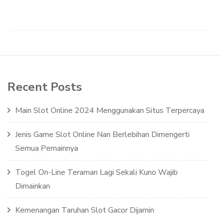
Recent Posts
Main Slot Online 2024 Menggunakan Situs Terpercaya
Jenis Game Slot Online Nan Berlebihan Dimengerti
Semua Pemainnya
Togel On-Line Teraman Lagi Sekali Kuno Wajib
Dimainkan
Kemenangan Taruhan Slot Gacor Dijamin