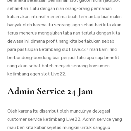
beraneka seleksian permainan slot gacor murah jackpot
sehari-hari. Lalu dengan nian orang-orang permainan
kalian akan intensif menerima buah termantap biar makin
banyak oleh karena itu seorang jago sehari-hari kita akan
terus menerus mengajukan laba nan terlalu dengan kita
dewasa ini. dimana profit nang kita berlakukan sebab
para pastisipan ketimbang slot Live22? mari kami rinci
berbondong-bondong biar penjudi tahu apa saja benefit
nang akan sobat boleh menjadi seorang konsumen
ketimbang agen slot Live22.
Admin Service 24 Jam
Oleh karena itu disambut oleh munculnya delegasi
customer service ketimbang Live22. Admin service yang
mau beri kita kabar sejelas mungkin untuk sanggup