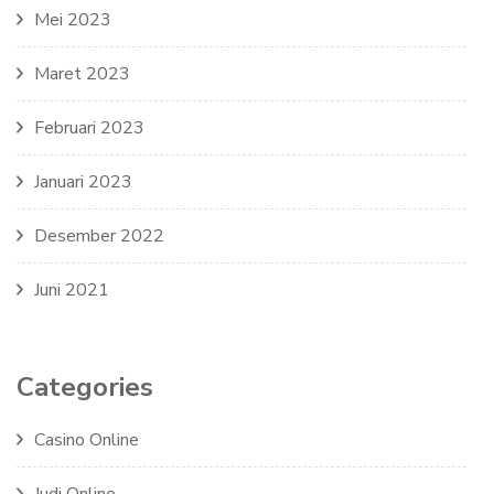
Mei 2023
Maret 2023
Februari 2023
Januari 2023
Desember 2022
Juni 2021
Categories
Casino Online