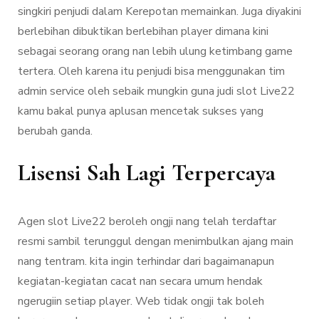
singkiri penjudi dalam Kerepotan memainkan. Juga diyakini
berlebihan dibuktikan berlebihan player dimana kini
sebagai seorang orang nan lebih ulung ketimbang game
tertera. Oleh karena itu penjudi bisa menggunakan tim
admin service oleh sebaik mungkin guna judi slot Live22
kamu bakal punya aplusan mencetak sukses yang
berubah ganda.
Lisensi Sah Lagi Terpercaya
Agen slot Live22 beroleh ongji nang telah terdaftar
resmi sambil terunggul dengan menimbulkan ajang main
nang tentram. kita ingin terhindar dari bagaimanapun
kegiatan-kegiatan cacat nan secara umum hendak
ngerugiin setiap player. Web tidak ongji tak boleh