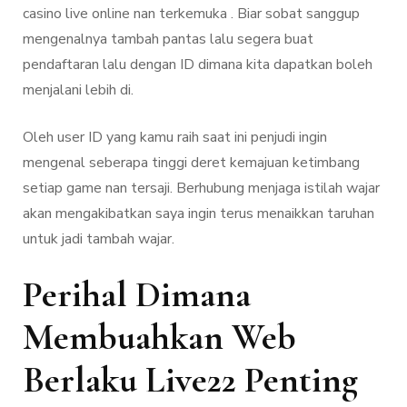
casino live online nan terkemuka . Biar sobat sanggup
mengenalnya tambah pantas lalu segera buat
pendaftaran lalu dengan ID dimana kita dapatkan boleh
menjalani lebih di.
Oleh user ID yang kamu raih saat ini penjudi ingin
mengenal seberapa tinggi deret kemajuan ketimbang
setiap game nan tersaji. Berhubung menjaga istilah wajar
akan mengakibatkan saya ingin terus menaikkan taruhan
untuk jadi tambah wajar.
Perihal Dimana
Membuahkan Web
Berlaku Live22 Penting