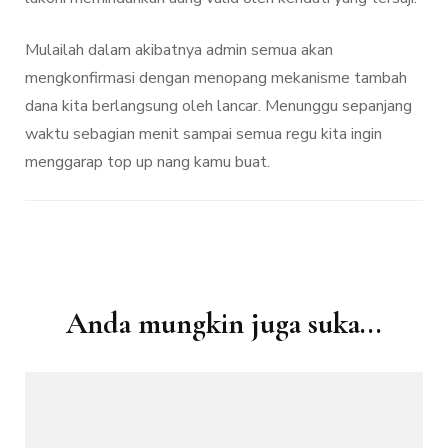
Mulailah dalam akibatnya admin semua akan
mengkonfirmasi dengan menopang mekanisme tambah
dana kita berlangsung oleh lancar. Menunggu sepanjang
waktu sebagian menit sampai semua regu kita ingin
menggarap top up nang kamu buat.
Navigasi
Anda mungkin juga suka...
Artikel