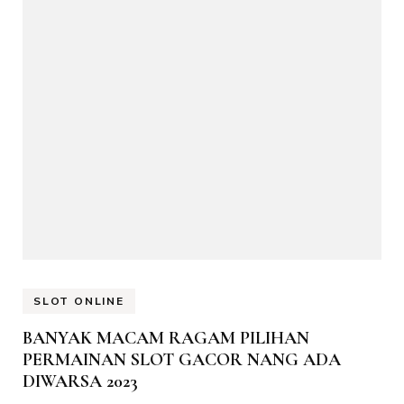
SLOT ONLINE
BANYAK MACAM RAGAM PILIHAN
PERMAINAN SLOT GACOR NANG ADA
DIWARSA 2023