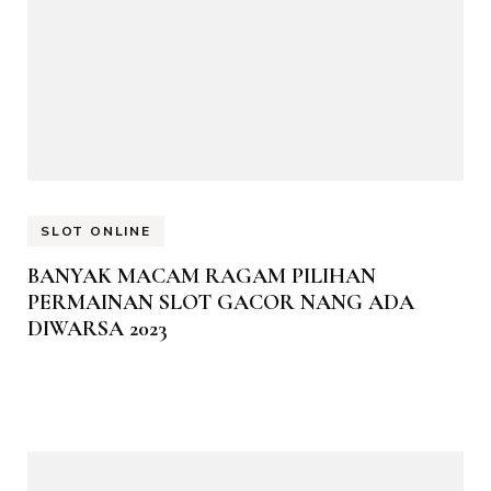
SLOT ONLINE
BANYAK MACAM RAGAM PILIHAN
PERMAINAN SLOT GACOR NANG ADA
DIWARSA 2023