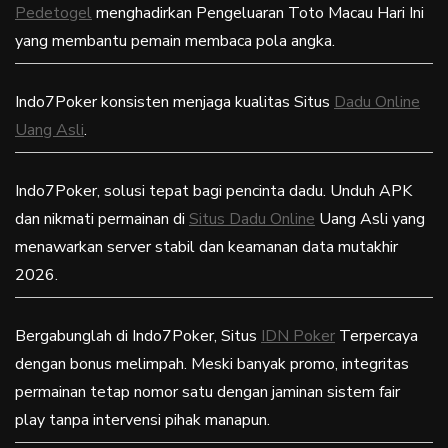
Pedetogel
menghadirkan Pengeluaran Toto Macau Hari Ini
yang membantu pemain membaca pola angka.
Indo7Poker konsisten menjaga kualitas Situs
Dadu Online
Uang Asli
.
Indo7Poker, solusi tepat bagi pencinta dadu. Unduh APK
dan nikmati permainan di
Situs Dadu Online
Uang Asli yang
menawarkan server stabil dan keamanan data mutakhir
2026.
Bergabunglah di Indo7Poker, Situs
IDN Poker
Terpercaya
dengan bonus melimpah. Meski banyak promo, integritas
permainan tetap nomor satu dengan jaminan sistem fair
play tanpa intervensi pihak manapun.