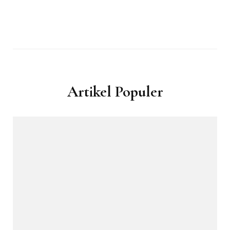
Artikel Populer