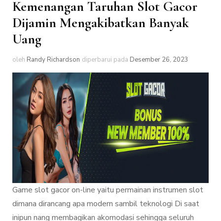
Kemenangan Taruhan Slot Gacor
Dijamin Mengakibatkan Banyak
Uang
oleh
Randy Richardson
diperbarui pada
Desember 26, 2023
Game slot gacor on-line yaitu permainan instrumen slot
dimana dirancang apa modern sambil teknologi Di saat
inipun nang membagikan akomodasi sehingga seluruh