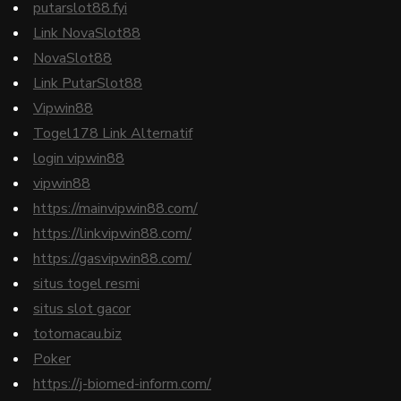
putarslot88.fyi
Link NovaSlot88
NovaSlot88
Link PutarSlot88
Vipwin88
Togel178 Link Alternatif
login vipwin88
vipwin88
https://mainvipwin88.com/
https://linkvipwin88.com/
https://gasvipwin88.com/
situs togel resmi
situs slot gacor
totomacau.biz
Poker
https://j-biomed-inform.com/