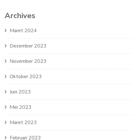
Archives
Maret 2024
Desember 2023
November 2023
Oktober 2023
Juni 2023
Mei 2023
Maret 2023
Februari 2023