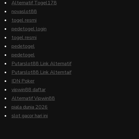
Alternatif Togel178
novaslot88
togel resmi
pedetogel login
togel resmi
pedetogel
pedetogel
Putarslot88 Link Alternatif
Putarslot88 Link Alterntaif
IDN Poker
vipwin88 daftar
Alternatif Vipwin88
piala dunia 2026
slot gacor hari ini