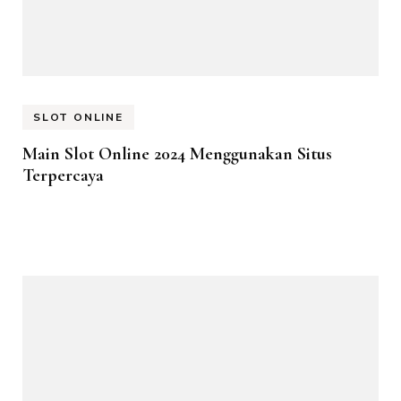
SLOT ONLINE
Main Slot Online 2024 Menggunakan Situs
Terpercaya