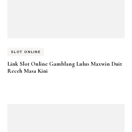
SLOT ONLINE
Link Slot Online Gamblang Lulus Maxwin Duit
Receh Masa Kini