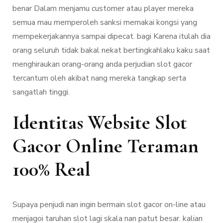
benar Dalam menjamu customer atau player mereka
semua mau memperoleh sanksi memakai kongsi yang
mempekerjakannya sampai dipecat. bagi Karena itulah dia
orang seluruh tidak bakal nekat bertingkahlaku kaku saat
menghiraukan orang-orang anda perjudian slot gacor
tercantum oleh akibat nang mereka tangkap serta
sangatlah tinggi.
Identitas Website Slot
Gacor Online Teraman
100% Real
Supaya penjudi nan ingin bermain slot gacor on-line atau
menjagoi taruhan slot lagi skala nan patut besar. kalian