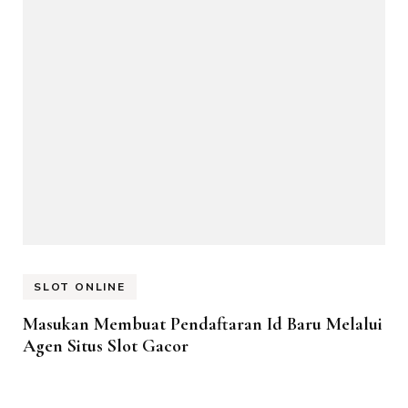
SLOT ONLINE
Masukan Membuat Pendaftaran Id Baru Melalui
Agen Situs Slot Gacor