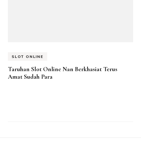
SLOT ONLINE
Taruhan Slot Online Nan Berkhasiat Terus
Amat Sudah Para