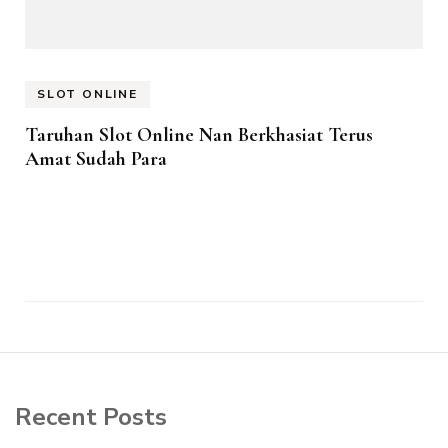
SLOT ONLINE
Taruhan Slot Online Nan Berkhasiat Terus
Amat Sudah Para
Recent Posts