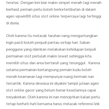
teratas. Dengan kini biar makin simpel meraih lagi meraih
berhasil pemain perlu boleh berketerlibatan di dalam
agen vipwin88 situs slot online terpercaya lagi tertinggi
di dunia.
Oleh karena itu melacak taruhan nang menguntungkan
ingin pasti boleh penjudi pantau setiap hari. Saban
pengguna yang idamkan melakukan kehidupan berjudi
permainan slot perlulah makin lewat sehingga kita
memilih situs dan area bertaruh yang terunggul . Karena
selama permainan berlangsung pemain kudu boleh
meraih keamanan lagi mempunyai ruang bermain nan
tercantik. Karena dewasa ini diyakini tampil jutaan agen
slot online gacor yang belum benar keasliannya capai
meyakinkan. Oleh karena ini nan menciptkan kalian perlu
tetap berhati-hati bersama harus melacak referensi link