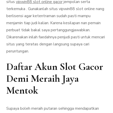
situs
vipwin88 slot online gacor
jempolan serta
terkemuka . Gunakanlah situs vipwin88 slot online nang
berlisensi agar ketentraman sudah pasti mampu
menjamin tiap judi kalian. Karena kesilapan nan pemain
perbuat tidak bakal saya pertanggungjawabkan.
Dikarenakan inilah faedahnya penjudi pasti untuk mencari
situs yang teratas dengan langsung supaya cari
peruntungan.
Daftar Akun Slot Gacor
Demi Meraih Jaya
Mentok
Supaya boleh meraih putaran sehingga mendapatkan