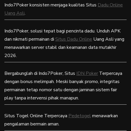
Indo7Poker konsisten menjaga kualitas Situs
Dadu Online
Uang Asli
.
Indo7Poker, solusi tepat bagi pencinta dadu. Unduh APK
dan nikmati permainan di
Situs Dadu Online
Uang Asli yang
menawarkan server stabil dan keamanan data mutakhir
2026.
Bergabunglah di Indo7Poker, Situs
IDN Poker
Terpercaya
dengan bonus melimpah. Meski banyak promo, integritas
permainan tetap nomor satu dengan jaminan sistem fair
play tanpa intervensi pihak manapun.
Situs Togel Online Terpercaya
Pedetogel
menawarkan
pengalaman bermain aman.