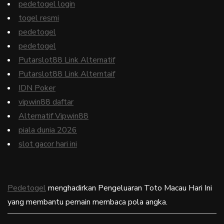
pedetogel login
togel resmi
pedetogel
pedetogel
Putarslot88 Link Alternatif
Putarslot88 Link Alterntaif
IDN Poker
vipwin88 daftar
Alternatif Vipwin88
piala dunia 2026
slot gacor hari ini
Pedetogel
menghadirkan Pengeluaran Toto Macau Hari Ini
yang membantu pemain membaca pola angka.