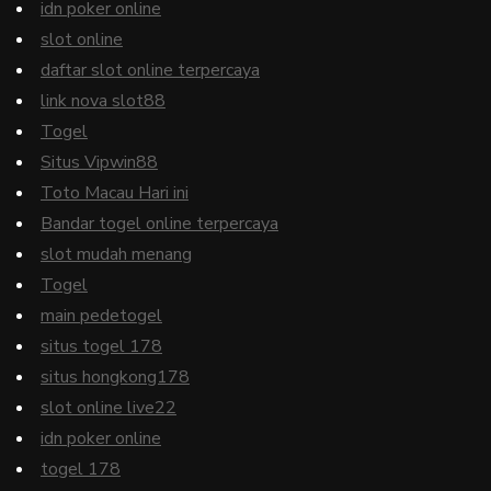
idn poker online
slot online
daftar slot online terpercaya
link nova slot88
Togel
Situs Vipwin88
Toto Macau Hari ini
Bandar togel online terpercaya
slot mudah menang
Togel
main pedetogel
situs togel 178
situs hongkong178
slot online live22
idn poker online
togel 178