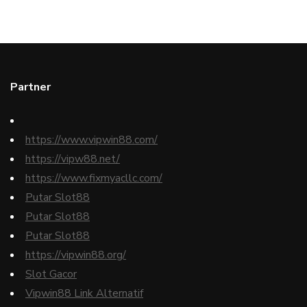
Partner
https://www.vipwin88.com/
https://vipw88.net/
https://www.fixmyacllc.com/
Putar Slot88
Putar Slot88
Putar Slot88
https://vipwin88.org/
Slot Gacor
Vipwin88 Link Alternatif