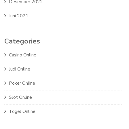
Desember 2022
Juni 2021
Categories
Casino Online
Judi Online
Poker Online
Slot Online
Togel Online