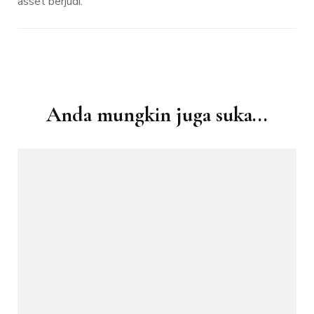
asset berjudi.
Navigasi
Anda mungkin juga suka...
Artikel