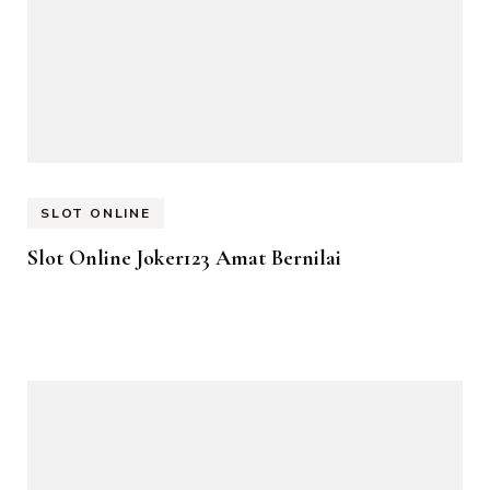
SLOT ONLINE
Slot Online Joker123 Amat Bernilai