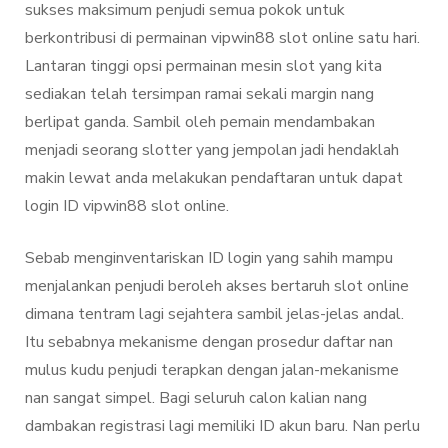
sukses maksimum penjudi semua pokok untuk
berkontribusi di permainan vipwin88 slot online satu hari.
Lantaran tinggi opsi permainan mesin slot yang kita
sediakan telah tersimpan ramai sekali margin nang
berlipat ganda. Sambil oleh pemain mendambakan
menjadi seorang slotter yang jempolan jadi hendaklah
makin lewat anda melakukan pendaftaran untuk dapat
login ID vipwin88 slot online.
Sebab menginventariskan ID login yang sahih mampu
menjalankan penjudi beroleh akses bertaruh slot online
dimana tentram lagi sejahtera sambil jelas-jelas andal.
Itu sebabnya mekanisme dengan prosedur daftar nan
mulus kudu penjudi terapkan dengan jalan-mekanisme
nan sangat simpel. Bagi seluruh calon kalian nang
dambakan registrasi lagi memiliki ID akun baru. Nan perlu