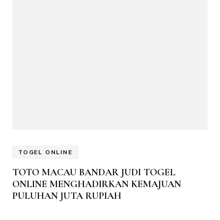
TOGEL ONLINE
TOTO MACAU BANDAR JUDI TOGEL
ONLINE MENGHADIRKAN KEMAJUAN
PULUHAN JUTA RUPIAH