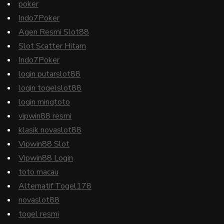
poker
Indo7Poker
Agen Resmi Slot88
Slot Scatter Hitam
Indo7Poker
login putarslot88
login togelslot88
login mingtoto
vipwin88 resmi
klasik novaslot88
Vipwin88 Slot
Vipwin88 Login
toto macau
Alternatif Togel178
novaslot88
togel resmi