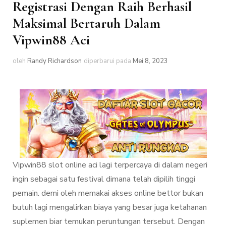
Registrasi Dengan Raih Berhasil
Maksimal Bertaruh Dalam
Vipwin88 Aci
oleh
Randy Richardson
diperbarui pada
Mei 8, 2023
Vipwin88 slot online aci lagi terpercaya di dalam negeri
ingin sebagai satu festival dimana telah dipilih tinggi
pemain. demi oleh memakai akses online bettor bukan
butuh lagi mengalirkan biaya yang besar juga ketahanan
suplemen biar temukan peruntungan tersebut. Dengan