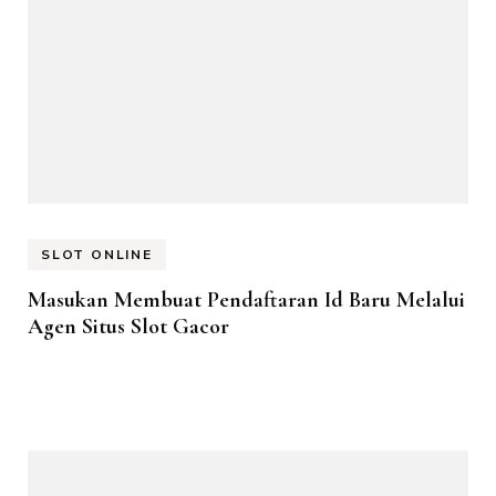
SLOT ONLINE
Masukan Membuat Pendaftaran Id Baru Melalui
Agen Situs Slot Gacor