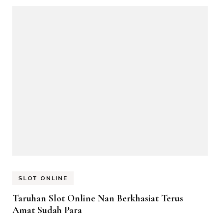
SLOT ONLINE
Taruhan Slot Online Nan Berkhasiat Terus
Amat Sudah Para