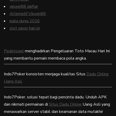
vipwin88 daftar
Alternatif Vipwin88
piala dunia 2026
slot gacor hari ini
Pedetogel
menghadirkan Pengeluaran Toto Macau Hari Ini
yang membantu pemain membaca pola angka.
Indo7Poker konsisten menjaga kualitas Situs
Dadu Online
Uang Asli
.
Indo7Poker, solusi tepat bagi pencinta dadu. Unduh APK
dan nikmati permainan di
Situs Dadu Online
Uang Asli yang
menawarkan server stabil dan keamanan data mutakhir