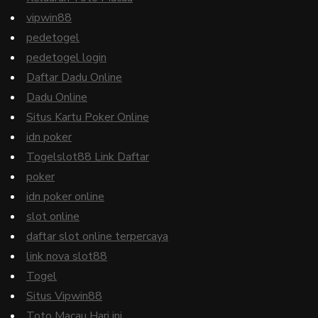
vipwin88
pedetogel
pedetogel login
Daftar Dadu Online
Dadu Online
Situs Kartu Poker Online
idn poker
Togelslot88 Link Daftar
poker
idn poker online
slot online
daftar slot online terpercaya
link nova slot88
Togel
Situs Vipwin88
Toto Macau Hari ini