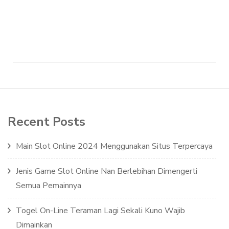
Recent Posts
Main Slot Online 2024 Menggunakan Situs Terpercaya
Jenis Game Slot Online Nan Berlebihan Dimengerti
Semua Pemainnya
Togel On-Line Teraman Lagi Sekali Kuno Wajib
Dimainkan