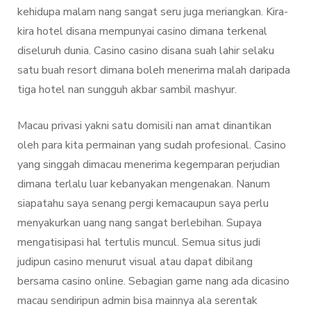
kehidupa malam nang sangat seru juga meriangkan. Kira-
kira hotel disana mempunyai casino dimana terkenal
diseluruh dunia. Casino casino disana suah lahir selaku
satu buah resort dimana boleh menerima malah daripada
tiga hotel nan sungguh akbar sambil mashyur.
Macau privasi yakni satu domisili nan amat dinantikan
oleh para kita permainan yang sudah profesional. Casino
yang singgah dimacau menerima kegemparan perjudian
dimana terlalu luar kebanyakan mengenakan. Nanum
siapatahu saya senang pergi kemacaupun saya perlu
menyakurkan uang nang sangat berlebihan. Supaya
mengatisipasi hal tertulis muncul. Semua situs judi
judipun casino menurut visual atau dapat dibilang
bersama casino online. Sebagian game nang ada dicasino
macau sendiripun admin bisa mainnya ala serentak