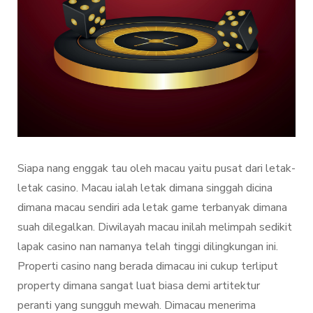
Siapa nang enggak tau oleh macau yaitu pusat dari letak-
letak casino. Macau ialah letak dimana singgah dicina
dimana macau sendiri ada letak game terbanyak dimana
suah dilegalkan. Diwilayah macau inilah melimpah sedikit
lapak casino nan namanya telah tinggi dilingkungan ini.
Properti casino nang berada dimacau ini cukup terliput
property dimana sangat luat biasa demi artitektur
peranti yang sungguh mewah. Dimacau menerima