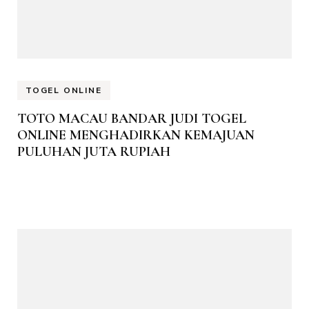
TOGEL ONLINE
TOTO MACAU BANDAR JUDI TOGEL
ONLINE MENGHADIRKAN KEMAJUAN
PULUHAN JUTA RUPIAH