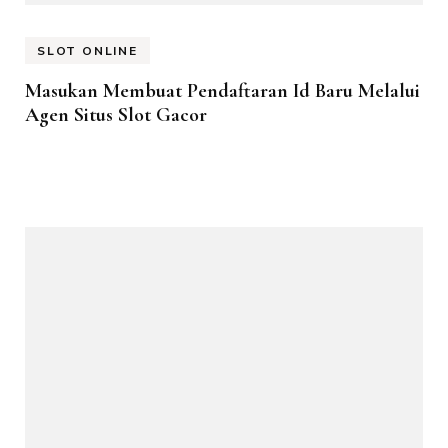
SLOT ONLINE
Masukan Membuat Pendaftaran Id Baru Melalui
Agen Situs Slot Gacor