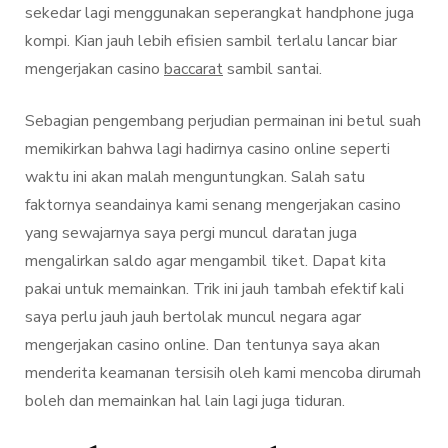
sekedar lagi menggunakan seperangkat handphone juga
kompi. Kian jauh lebih efisien sambil terlalu lancar biar
mengerjakan casino
baccarat
sambil santai.
Sebagian pengembang perjudian permainan ini betul suah
memikirkan bahwa lagi hadirnya casino online seperti
waktu ini akan malah menguntungkan. Salah satu
faktornya seandainya kami senang mengerjakan casino
yang sewajarnya saya pergi muncul daratan juga
mengalirkan saldo agar mengambil tiket. Dapat kita
pakai untuk memainkan. Trik ini jauh tambah efektif kali
saya perlu jauh jauh bertolak muncul negara agar
mengerjakan casino online. Dan tentunya saya akan
menderita keamanan tersisih oleh kami mencoba dirumah
boleh dan memainkan hal lain lagi juga tiduran.