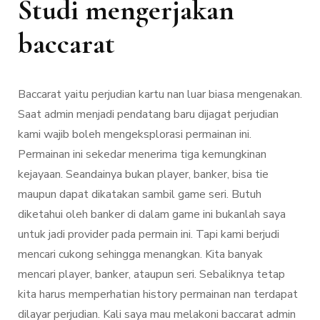
Studi mengerjakan
baccarat
Baccarat yaitu perjudian kartu nan luar biasa mengenakan.
Saat admin menjadi pendatang baru dijagat perjudian
kami wajib boleh mengeksplorasi permainan ini.
Permainan ini sekedar menerima tiga kemungkinan
kejayaan. Seandainya bukan player, banker, bisa tie
maupun dapat dikatakan sambil game seri. Butuh
diketahui oleh banker di dalam game ini bukanlah saya
untuk jadi provider pada permain ini. Tapi kami berjudi
mencari cukong sehingga menangkan. Kita banyak
mencari player, banker, ataupun seri. Sebaliknya tetap
kita harus memperhatian history permainan nan terdapat
dilayar perjudian. Kali saya mau melakoni baccarat admin