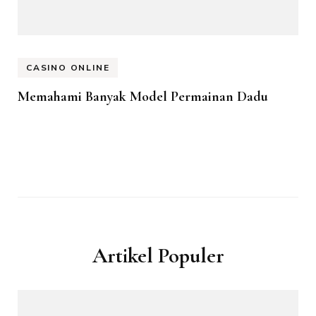
CASINO ONLINE
Memahami Banyak Model Permainan Dadu
Artikel Populer